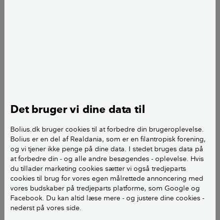
kan være vellykket og måske give dig blod på tanden
til nye projekter andre steder i boligen.
Rigtig mange synes, det er svært at vælge farver til
boligen, og det kan også være vanskeligt at træffe det
rigtige valg. I sidste ende er valget også et spørgsmål
om temperament.
Det bruger vi dine data til
LÆS OGSÅ:
Sådan finder du den rigtige farve til
huset
Bolius.dk bruger cookies til at forbedre din brugeroplevelse.
Bolius er en del af Realdania, som er en filantropisk forening,
og vi tjener ikke penge på dine data. I stedet bruges data på
Hvad bør du overveje, inden du
at forbedre din - og alle andre besøgendes - oplevelse. Hvis
du tillader marketing cookies sætter vi også tredjeparts
vælger farver indendørs?
cookies til brug for vores egen målrettede annoncering med
vores budskaber på tredjeparts platforme, som Google og
Farver bør udvælges og afbalanceres med omtanke
Facebook. Du kan altid læse mere - og justere dine cookies -
og omhu. For at vælge den rigtige farve bør du se
nederst på vores side.
både på boligen som helhed, rummets orientering i