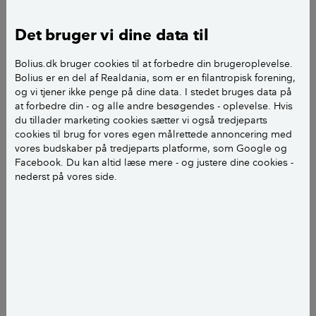
stadig relativt sjældne men kan muligvis blive
hyppigere i takt med klimaændringerne.
Det bruger vi dine data til
Bolius.dk bruger cookies til at forbedre din brugeroplevelse.
Bolius er en del af Realdania, som er en filantropisk forening,
og vi tjener ikke penge på dine data. I stedet bruges data på
at forbedre din - og alle andre besøgendes - oplevelse. Hvis
du tillader marketing cookies sætter vi også tredjeparts
cookies til brug for vores egen målrettede annoncering med
vores budskaber på tredjeparts platforme, som Google og
Facebook. Du kan altid læse mere - og justere dine cookies -
nederst på vores side.
Hvem dækker skader efter
stormflod?
Stormflod sidestilles med en katastrofesituation.