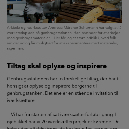
Arkitekt og iværksætter Andreas Märcher Schumann har valgt at få
værkstedsplads på genbrugstationen. Han brænder for at arbejde
med genbrugsmaterialer. – Her får jeg et stort indblik i, hvad folk
smider ud og får mulighed for at eksperimentere med materialer,
siger han.
Tiltag skal oplyse og inspirere
Genbrugsstationen har to forskellige tiltag, der har til
hensigt at oplyse og inspirere borgerne til
genbrugstanken. Det ene er en stående invitation til
iværksættere.
– Vi har fra starten af sat iværksætterforløb i gang. I
øjeblikket har vi 20 iværksætterprojekter kørende. De
køber den affaldsstrøm, de har brug for, og ser, om