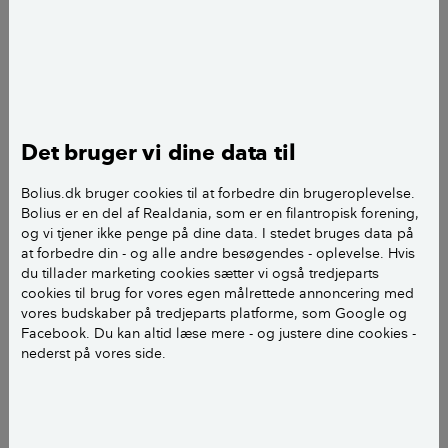
fordi personalet er uddannet til at spotte de ting, der
kan genbruges direkte, for at få det højere op i
affaldshierarkiet, forklarer hun.
Skal genbruge affald frem for at
Det bruger vi dine data til
genanvende
Bolius.dk bruger cookies til at forbedre din brugeroplevelse.
I den cirkulære økonomi gælder det om at genbruge
Bolius er en del af Realdania, som er en filantropisk forening,
så mange ting som muligt frem for at nedbryde eller
og vi tjener ikke penge på dine data. I stedet bruges data på
brænde dem. Københavns Kommune har allerede nu
at forbedre din - og alle andre besøgendes - oplevelse. Hvis
du tillader marketing cookies sætter vi også tredjeparts
planer om at udbrede slusefunktionen fra Sydhavnen
cookies til brug for vores egen målrettede annoncering med
til flere af byens genbrugsstationer.
vores budskaber på tredjeparts platforme, som Google og
Facebook. Du kan altid læse mere - og justere dine cookies -
I dag bliver de fleste ting, der ender på
nederst på vores side.
genbrugspladserne landet over, nedbrudt og brugt i
produktionen af nye produkter, dvs. de bliver
genanvendt, men det er kommunens drøm, at