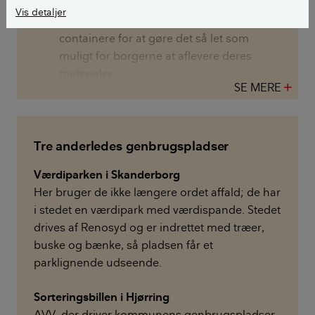
container. På nogle pladser begynder
Vis detaljer
man at eksperimentere med nedsænkede
containere for at gøre det så let som
muligt for borgerne at aflevere deres
materialer.
SE MERE
add
Tre anderledes genbrugspladser
Værdiparken i Skanderborg
Her bruger de ikke længere ordet affald; de har
i stedet en værdipark med værdispande. Stedet
drives af Renosyd og er indrettet med træer,
buske og bænke, så pladsen får et
parklignende udseende.
Sorteringsbillen i Hjørring
AVV, der driver kommunens genbrugspladser,