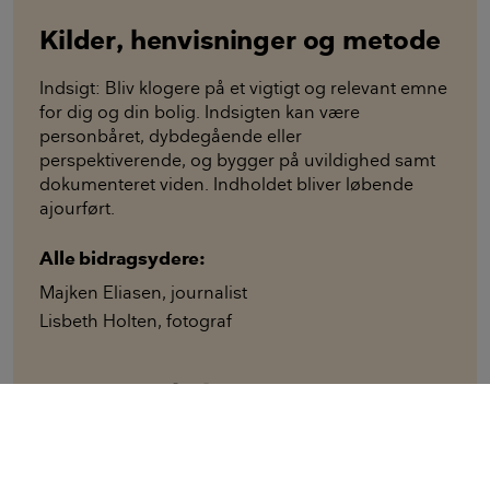
Kilder, henvisninger og metode
Indsigt: Bliv klogere på et vigtigt og relevant emne
for dig og din bolig. Indsigten kan være
personbåret, dybdegående eller
perspektiverende, og bygger på uvildighed samt
dokumenteret viden. Indholdet bliver løbende
ajourført.
Alle bidragsydere:
Majken Eliasen
,
journalist
Lisbeth Holten
,
fotograf
Denne artikel er fra magasinet
Bolius
Otte gange om året udkommer vores