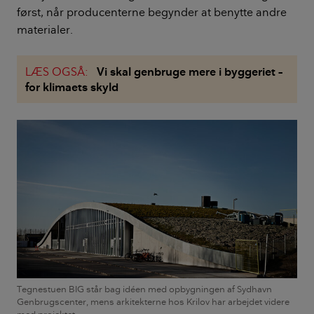
først, når producenterne begynder at benytte andre
materialer.
LÆS OGSÅ:
Vi skal genbruge mere i byggeriet –
for klimaets skyld
Tegnestuen BIG står bag idéen med opbygningen af Sydhavn
Genbrugscenter, mens arkitekterne hos Krilov har arbejdet videre
med projektet.