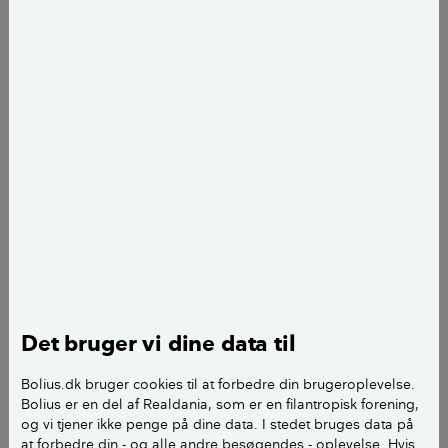
Sådan finder du ud af, om dit loft er
isoleret
Tjek det ved at se, om der ligger
isoleringsmateriale på gulvet i loftrummet.
I så fald er loftrummet ikke isoleret, og det
er udsat for varme, kulde og fugt på
samme måde som udenfor.
Hvis der ikke er isoleringsmateriale på
gulvet, vil isoleringen sandsynligvis være i
taget, og så kan du godt opbevare dine
Det bruger vi dine data til
ejendele på loftet uden at frygte for
varme- eller kuldeskader.
Bolius.dk bruger cookies til at forbedre din brugeroplevelse.
Bolius er en del af Realdania, som er en filantropisk forening,
og vi tjener ikke penge på dine data. I stedet bruges data på
at forbedre din - og alle andre besøgendes - oplevelse. Hvis