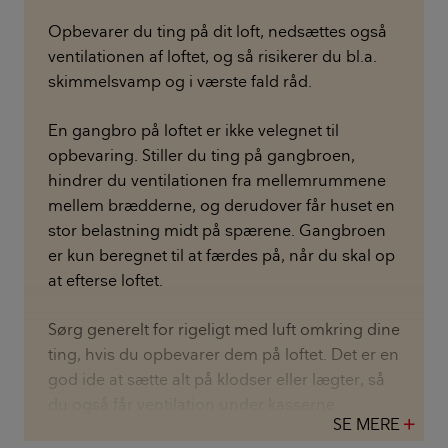
Opbevarer du ting på dit loft, nedsættes også
ventilationen af loftet, og så risikerer du bl.a.
skimmelsvamp og i værste fald råd.
En gangbro på loftet er ikke velegnet til
opbevaring. Stiller du ting på gangbroen,
hindrer du ventilationen fra mellemrummene
mellem brædderne, og derudover får huset en
stor belastning midt på spærene. Gangbroen
er kun beregnet til at færdes på, når du skal op
at efterse loftet.
Sørg generelt for rigeligt med luft omkring dine
ting, hvis du opbevarer dem på loftet. Det er en
god ide at sætte alt på klodser eller lægter, så
du også får ventilation under kasserne.
SE MERE
add