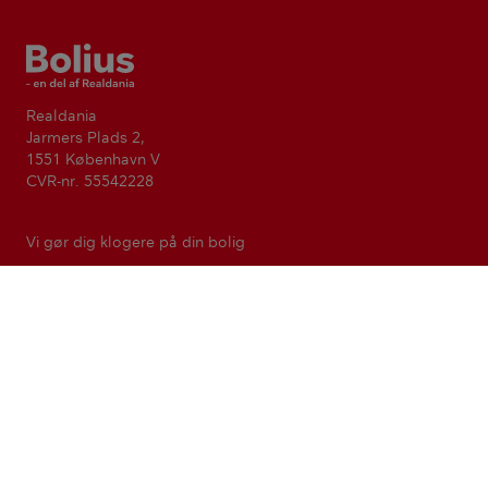
Bolius
Realdania
Jarmers Plads 2,
1551 København V
CVR-nr. 55542228
Vi gør dig klogere på din bolig
Formålet med Bolius er at forbedre livskvaliteten for alle ved
at gøre viden om boligen tilgængelig og anvendelig. Bolius
er en del af den filantropiske forening Realdania.
Realdania
Kontakt
Presse