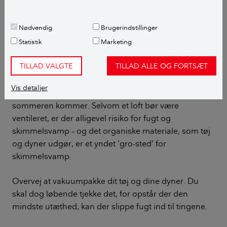
Et typisk loft med gitterspær er ikke velegnet til opbevaring.
Nødvendig
Brugerindstillinger
Foto: Tine R. Sode
Statistik
Marketing
Tøj og dyner
TILLAD VALGTE
TILLAD ALLE OG FORTSÆT
Mange bruger også loftet som opbevaringsplads for
Vis detaljer
sommertøj og dyner om vinteren og omvendt, når
sommeren kommer. Selvom et loft bør være
ventileret, er der alligevel risiko for fugt og
skimmelsvamp – og det organiske materiale, som tøj
og dyner udgør, er et yndet ’gro-sted’ for
skimmelsvamp.
Overvej at vakuumpakke dit tøj og dine dyner. Du
skal dog løbende tjekke det, for opstår der den
mindste utæthed, kan der slippe fugt ind til tingene.