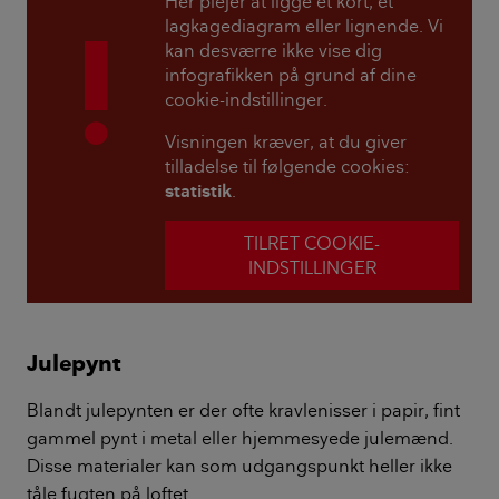
Her plejer at ligge et kort, et
lagkagediagram eller lignende. Vi
kan desværre ikke vise dig
infografikken på grund af dine
cookie-indstillinger.
Visningen kræver, at du giver
tilladelse til følgende cookies:
statistik
.
TILRET COOKIE-
INDSTILLINGER
Julepynt
Blandt julepynten er der ofte kravlenisser i papir, fint
gammel pynt i metal eller hjemmesyede julemænd.
Disse materialer kan som udgangspunkt heller ikke
tåle fugten på loftet.