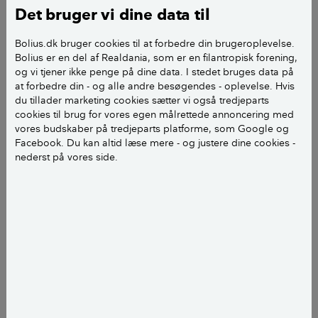
Det bruger vi dine data til
Geberit bag 'japansk toilet'
Bolius.dk bruger cookies til at forbedre din brugeroplevelse.
Det mærkes tydeligt hos både Geberit og Duravit, der
Bolius er en del af Realdania, som er en filantropisk forening,
og vi tjener ikke penge på dine data. I stedet bruges data på
i årevis har produceret douchetoiletter, men som nu
at forbedre din - og alle andre besøgendes - oplevelse. Hvis
kan se populariteten i salgstallene. Som man kan tro,
du tillader marketing cookies sætter vi også tredjeparts
er det ikke japanerne, der udviklede douchtoilettet,
cookies til brug for vores egen målrettede annoncering med
men derimod schweiziske Geberit, men det har taget
vores budskaber på tredjeparts platforme, som Google og
Facebook. Du kan altid læse mere - og justere dine cookies -
europæerne længere tid at tage toilettypen til sig.
nederst på vores side.
– Flere kunder er generelt interesserede i et højt
hygiejneniveau på badeværelset. Det gælder også i
sammenhæng med selve toiletbesøget. Og flere har
fået øjnene op for, at hygiejnen forbedres enormt,
når du bruger vand i stedet for toiletpapir efter
toiletbesøg. Præcis som når du vasker hænderne
efter et toiletbesøg, siger produktchef hos Geberit
Per Holleufer.