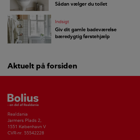
Sådan vælger du toilet
Indsigt
Giv dit gamle badeværelse
bæredygtig førstehjælp
Aktuelt på forsiden
Bolius
Realdania
Jarmers Plads 2,
1551 København V
CVR-nr. 55542228