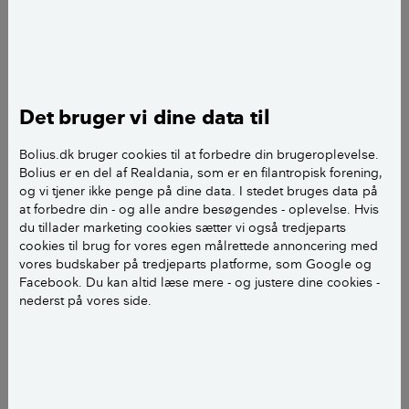
træer,…
Tips & Råd
Hvornår skal du slå
græsplænen for sidste gang?
Det bruger vi dine data til
Jordtemperaturen er afgørende for,
hvornår du skal slå græs sidste
Bolius.dk bruger cookies til at forbedre din brugeroplevelse.
gang. Du bør ikke klippe græsset
Bolius er en del af Realdania, som er en filantropisk forening,
under 4 cm, når du slår det sidste
og vi tjener ikke penge på dine data. I stedet bruges data på
gang inden…
at forbedre din - og alle andre besøgendes - oplevelse. Hvis
du tillader marketing cookies sætter vi også tredjeparts
cookies til brug for vores egen målrettede annoncering med
vores budskaber på tredjeparts platforme, som Google og
Havearbejde i september
Facebook. Du kan altid læse mere - og justere dine cookies -
nederst på vores side.
Tips & Råd
Saml snegleæg i september og
få færre dræbersnegle næste år