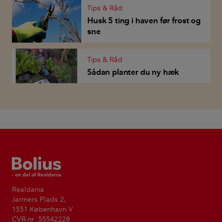
Tips & Råd
Husk 5 ting i haven før frost og
sne
Tips & Råd
Sådan planter du ny hæk
Bolius
Realdania
Jarmers Plads 2,
1551 København V
CVR-nr. 55542228