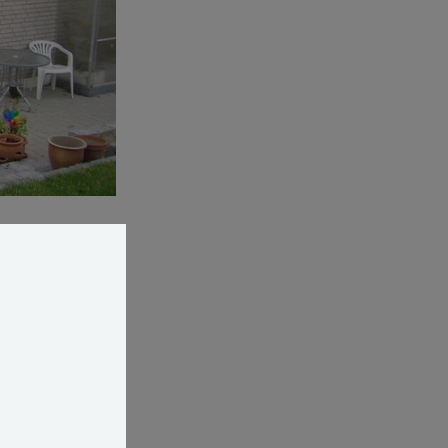
følge det
 tilstrækkelig
Det svarer til,