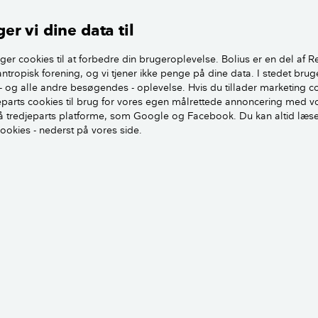
er vi dine data til
oblemer kan der være med
e?
ger cookies til at forbedre din brugeroplevelse. Bolius er en del af R
antropisk forening, og vi tjener ikke penge på dine data. I stedet brug
- og alle andre besøgendes - oplevelse. Hvis du tillader marketing c
iser, at flade tage generelt har en højere
jeparts cookies til brug for vores egen målrettede annoncering med v
skader end de traditionelle tage med en
 tredjeparts platforme, som Google og Facebook. Du kan altid læs
rre hældning.
cookies - nederst på vores side.
kan fugten trænge ind fra oven i form af
ltet sne, der i begge tilfælde kan have
e væk fra taget.
kan fugten stamme fra kondens. Dannelse
er sted, når varm og fugtmættet luft
verflade. Den varme luft fortættes, og der
 I en bolig med fladt tag - uden loftrum,
igende luft fra et opholdsrum i boligen