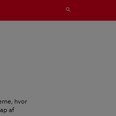
search
erne, hvor
ap af