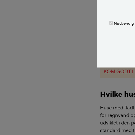
hvor man kan l
tagpappen. Er t
snarest.
Nødvendig
Tjek om der er
dem. Dampbuler
medføre konden
med udluftning
KOM GODT I
Hvilke hu
Huse med fladt 
for regnvand og
udviklet i den 
standard med to