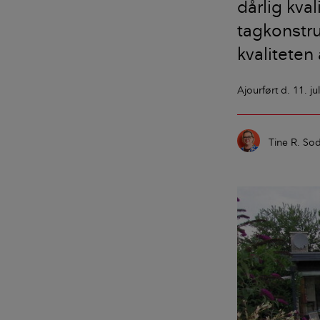
dårlig kva
tagkonstru
kvaliteten
Ajourført
d. 11. ju
Tine R. So