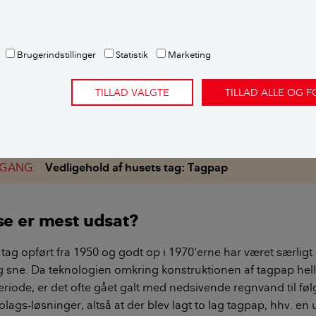
øfte tagpapbelægningen lidt op. Gennemgå desuden taget fo
agpappen krakeleret, eller er der ligefrem revner, skal diss
Brugerindstillinger
Statistik
Marketing
 dampbuler, buler i tagpappen, som kan presses ned, når ma
 er tegn på, at der er meget damp inde i tagkonstruktionen
TILLAD VALGTE
TILLAD ALLE OG 
sering og dermed rådskader. Denne type fugtproblemer ka
 af tagkonstruktionen.
 GANG:
Vedligehold af husets tag: Tagpap
se er mest udsat?
tag opført fra 1950 og godt op i 1970'erne har været særligt
 sne. Da teknologien omkring konstruktionen af tagpap helle
periode, er det ofte gået galt med nedsivende regnvand til føl
lags-løsninger, altså at der blev lagt to lag tagpap, hhv. e