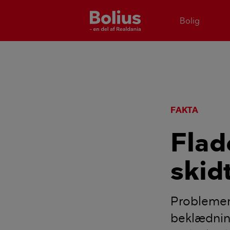
Bolig
FAKTA
Flad
skid
Problemer 
beklædning