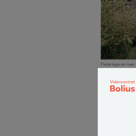
Flade tage var isæ
Hvornår er
Mens en bolig t
gældende bygni
stor til, at reg
Derfor kræves d