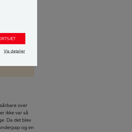
r revner i
e udbedres
n træder på
. Det kan
FORTSÆT
n afhjælpes
Vis detaljer
 sårbare over
r ikke var så
ge. Da det blev
n underpap og en