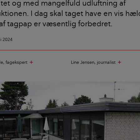
litet og med mangelfuld udluftning af
ktionen. I dag skal taget have en vis hæ
 af tagpap er væsentlig forbedret.
li 2024
de
fagekspert
Line Jensen
journalist
add
add