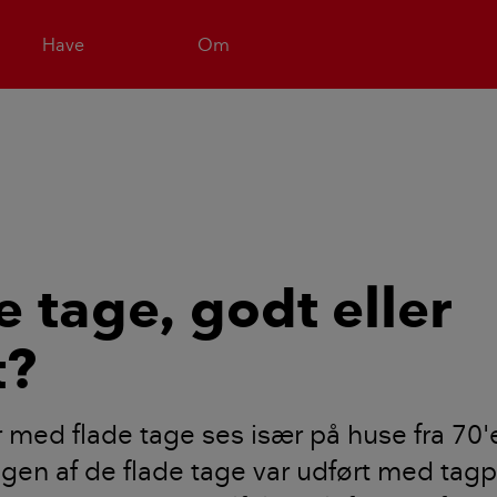
Have
Om
e tage, godt eller
t?
med flade tage ses især på huse fra 70'
en af de flade tage var udført med tagp