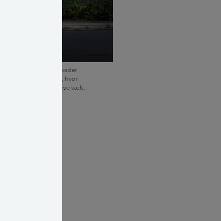
højere risiko for fugtskader
e traditionelle tage, hvor
 let for vandet at slippe væk.
år det, at cirka
s til manglende
der i