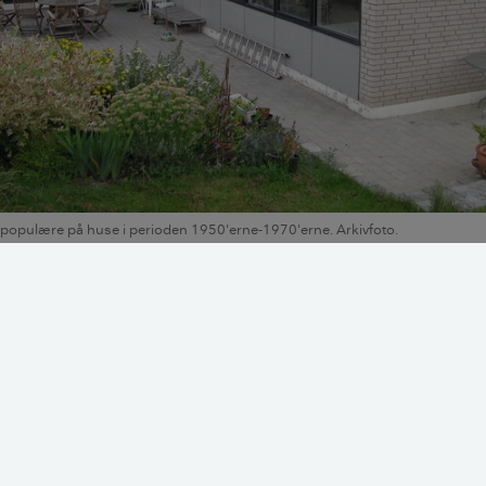
r populære på huse i perioden 1950'erne-1970'erne. Arkivfoto.
 et tag fladt?
idligere kunne opføres med et vandret tag, skal et tag i dag i
ngsreglementet have en vis hældning. Hældningen skal være
n og smeltevand fra sne kan løbe af taget på forsvarlig vis.
er sædvanligvis en hældning på tagfladen på mere end 1:40. 