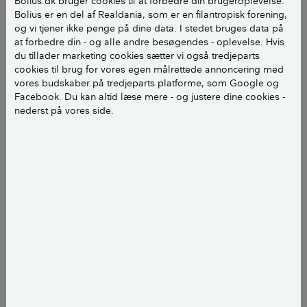
Bolius.dk bruger cookies til at forbedre din brugeroplevelse.
Bolius er en del af Realdania, som er en filantropisk forening,
og vi tjener ikke penge på dine data. I stedet bruges data på
at forbedre din - og alle andre besøgendes - oplevelse. Hvis
Skal du udskifte dine vinduer?
du tillader marketing cookies sætter vi også tredjeparts
cookies til brug for vores egen målrettede annoncering med
Her skal du overveje at udskifte dit
vores budskaber på tredjeparts platforme, som Google og
Facebook. Du kan altid læse mere - og justere dine cookies -
vindue
nederst på vores side.
Hvis der er omfattende råd i træet.
Når det ikke er muligt at nøjes med kun at
udskifte ruden/glasset til lavenergi.
Når kulde og træk ikke kan klares med nye
tætningslister eller en forsatsrude.
Hvis du kan leve med en lang
tilbagebetalingstid på investeringen.
Hvis du gerne vil slippe for at bruge tid og