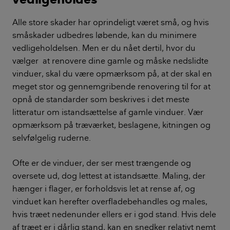
Alle store skader har oprindeligt været små, og hvis
småskader udbedres løbende, kan du minimere
vedligeholdelsen. Men er du nået dertil, hvor du
vælger at renovere dine gamle og måske nedslidte
vinduer, skal du være opmærksom på, at der skal en
meget stor og gennemgribende renovering til for at
opnå de standarder som beskrives i det meste
litteratur om istandsættelse af gamle vinduer. Vær
opmærksom på træværket, beslagene, kitningen og
selvfølgelig ruderne.
Ofte er de vinduer, der ser mest trængende og
oversete ud, dog lettest at istandsætte. Maling, der
hænger i flager, er forholdsvis let at rense af, og
vinduet kan herefter overfladebehandles og males,
hvis træet nedenunder ellers er i god stand. Hvis dele
af træet er i dårlig stand, kan en snedker relativt nemt