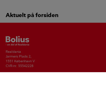
Aktuelt på forsiden
Bolius
Realdania
Jarmers Plads 2,
1551 København V
CVR-nr. 55542228
Vi gør dig klogere på din bolig
Formålet med Bolius er at forbedre livskvaliteten for alle ved
at gøre viden om boligen tilgængelig og anvendelig. Bolius
er en del af den filantropiske forening Realdania.