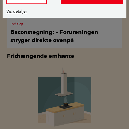
Vis detaljer
Indsigt
Baconstegning: – Forureningen
stryger direkte ovenpå
Frithængende emhætte