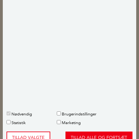
Indsigt
Nyt ventilationsanlæg holder
luften frisk i hus fra 1937
Fakta
Mekanisk ventilation
Fjern partikler fra madlavningen
Nødvendig
Brugerindstillinger
Statistik
Marketing
TILLAD VALGTE
TILLAD ALLE OG FORTSÆT