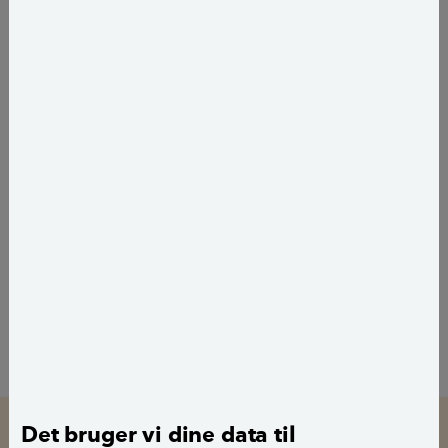
være indendørs?
Fakta
Fugt i soveværelset – sådan
undgår du det
Tips & Råd
7 dilemmaer: Hvordan får du det
bedste indeklima i boligen?
Tips & Råd
Hvad kan du gøre ved et tørt
indeklima?
Det bruger vi dine data til