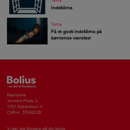
Tema
Indeklima
Tema
Få et godt indeklima på
børnenes værelser
Bolius
Realdania
Jarmers Plads 2,
1551 København V
CVR-nr. 55542228
Vi gør dig klogere på din bolig