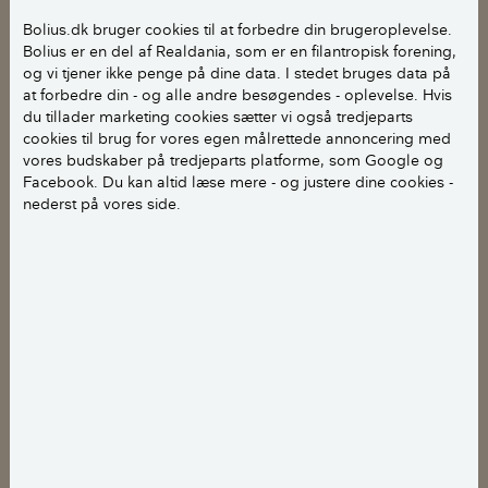
Ventilation af boligen
Bolius.dk bruger cookies til at forbedre din brugeroplevelse.
Bolius er en del af Realdania, som er en filantropisk forening,
Luft ud med gennemtræk 5-10
og vi tjener ikke penge på dine data. I stedet bruges data på
minutter 3 gange om dagen
at forbedre din - og alle andre besøgendes - oplevelse. Hvis
du tillader marketing cookies sætter vi også tredjeparts
cookies til brug for vores egen målrettede annoncering med
vores budskaber på tredjeparts platforme, som Google og
Facebook. Du kan altid læse mere - og justere dine cookies -
nederst på vores side.