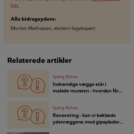
her.
Alle bidragsydere:
Morten Mathiasen
,
ekstern fagekspert
Relaterede artikler
Spørg Bolius
Indvendige vægge står i
malede mursten - hvordan får
jeg pæne glatte pudsede
vægge?
Spørg Bolius
Renovering - kan vi beklæde
ydervæggene med gipsplader
for at få dem glatte og pæne?