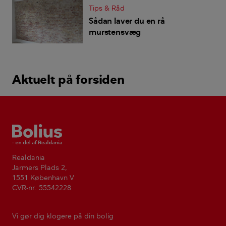
Tips & Råd
Sådan laver du en rå
murstensvæg
Aktuelt på forsiden
Bolius
Realdania
Jarmers Plads 2,
1551 København V
CVR-nr. 55542228
Vi gør dig klogere på din bolig