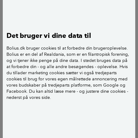
Vi har i dag en murstensvæg i vores soveværelse
som vi gerne vil have til at være en glat væg. til at
starte med havde vi overvejet at spartle den og så
Det bruger vi dine data til
male den.
Bolius.dk bruger cookies til at forbedre din brugeroplevelse.
Det har vi i mellemtiden tænkt ville blive for
Bolius er en del af Realdania, som er en filantropisk forening,
omfattende et stykke arbejde.
og vi tjener ikke penge på dine data. I stedet bruges data på
at forbedre din - og alle andre besøgendes - oplevelse. Hvis
du tillader marketing cookies sætter vi også tredjeparts
Kan det lade sig gøre bare at sætte nogle gipsplader
cookies til brug for vores egen målrettede annoncering med
op? direkte på murstene for at spartle og male den
vores budskaber på tredjeparts platforme, som Google og
derefter.
Facebook. Du kan altid læse mere - og justere dine cookies -
nederst på vores side.
eller hvad ville i anbefale man gjorde?
Mvh
Mathias