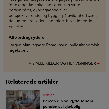
ejendomsvurdering for året forud for
for dig og din bolig. Indsigten kan være
ansøgningstidspunktet
personbåret, dybdegående eller
perspektiverende, og bygger på uvildighed samt
Ejendomme, hvor en del er boligen er udlejet
dokumenteret viden. Indholdet bliver løbende
ajourført.
Ejendomme med mere to beboere
Alle bidragsydere:
Stærkt bevægelseshæmmede beboere i dertil
Jørgen Munksgaard Rasmussen
,
boligøkonomisk
indrettede boliger
fagekspert
Ved en personlig formue på over 844.700 kr.
VIS ALLE KILDER OG HENVISNINGER
add
Relaterede artikler
Indsigt
Beregn din boligydelse som
pensionist i ejerbolig