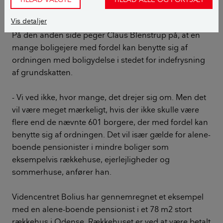
små boliger
Vis detaljer
På den anden side peger Claus Blenstrup på, at en
mange boligejere med fordel kan benytte sig af
ordningen med boligydelse i stedet for indefrysning
af grundskatten.
- Vi ved ikke, hvor mange, det drejer sig om. Men det
vil være meget mærkeligt, hvis der ikke skulle være
flere end de nævnte 601 borgere, der med fordel kan
benytte sig af ordningen. Det vil især gælde for alene-
boende pensionister i mindre boliger som
eksempelvis rækkehuse, ejerlejligheder og
sommerhuse, anfører han.
Videncentret Bolius har gennemregnet et eksempel
med en alene-boende pensionist i et 78 m2 stort
rækkehus i Odense. Rækkehuset er ved at være betalt