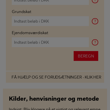
Grundskat
?
Ejendomsværdiskat
?
FÅ HJÆLP OG SE FORUDSÆTNINGER - KLIK HER
Beregner medtager ikke følgende specialtilfælde
Ejendomme, hvor kontantværdien af
Kilder, henvisninger og metode
restgælden på ansøgningstidspunktet
overstiger 80 pct. af den kontante
Indsigt: Bliv klogere på et vigtigt og relevant emne