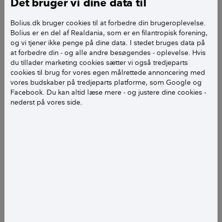
Det bruger vi dine data til
ejendomsskatter.
Bolius.dk bruger cookies til at forbedre din brugeroplevelse.
Bolius er en del af Realdania, som er en filantropisk forening,
og vi tjener ikke penge på dine data. I stedet bruges data på
Hvad er boligydelse?
at forbedre din - og alle andre besøgendes - oplevelse. Hvis
du tillader marketing cookies sætter vi også tredjeparts
Alle pensionister har mulighed for at opnå
cookies til brug for vores egen målrettede annoncering med
boligydelse. For pensionister i ejerboliger og
vores budskaber på tredjeparts platforme, som Google og
andelsboliger ydes boligydelsen som lån, der
Facebook. Du kan altid læse mere - og justere dine cookies -
nederst på vores side.
forfalder ved fraflytning eller salg af boligen.
Renten på lånet er p.t. 0 procent, og udgifter til
etablering af lånet afholdes af Udbetaling
Danmark (UD), der også står for udbetaling af
boligydelsen. Ydelsen er skattefri. Der kan
højst udbetales 49.608 kr. årligt svarende til
4.134 kr. månedligt i boligydelse. Der
udbetales ikke boligydelse på under 3.636 kr.
årligt. (2020)