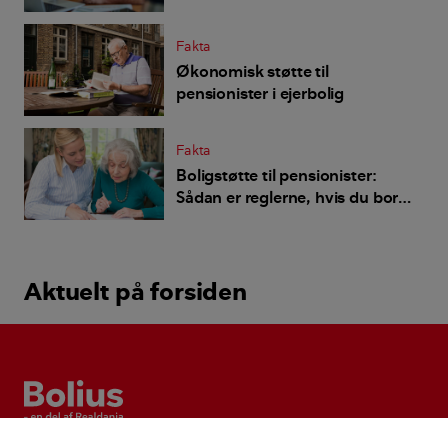
Fakta
Økonomisk støtte til
pensionister i ejerbolig
Fakta
Boligstøtte til pensionister:
Sådan er reglerne, hvis du bor
til leje
Aktuelt på forsiden
Bolius
Realdania