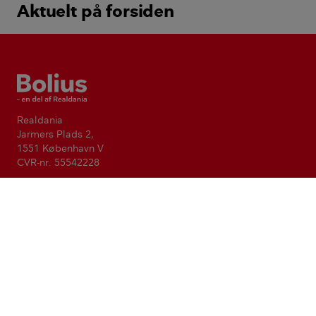
Aktuelt på forsiden
Bolius
Realdania
Jarmers Plads 2,
1551 København V
CVR-nr. 55542228
Vi gør dig klogere på din bolig
Formålet med Bolius er at forbedre livskvaliteten for alle ved
at gøre viden om boligen tilgængelig og anvendelig. Bolius
er en del af den filantropiske forening Realdania.
Realdania