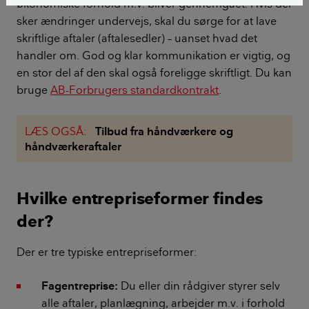
økonomiske forhold m.v. bliver gennemgået. Hvis der
sker ændringer undervejs, skal du sørge for at lave
skriftlige aftaler (aftalesedler) – uanset hvad det
handler om. God og klar kommunikation er vigtig, og
en stor del af den skal også foreligge skriftligt. Du kan
bruge
AB-Forbrugers standardkontrakt
.
LÆS OGSÅ:
Tilbud fra håndværkere og
håndværkeraftaler
Hvilke entrepriseformer findes
der?
Der er tre typiske entrepriseformer:
Fagentreprise:
Du eller din rådgiver styrer selv
alle aftaler, planlægning, arbejder m.v. i forhold