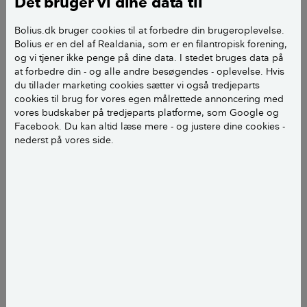
Det bruger vi dine data til
Brug professionel rådgivning på alle
Bolius.dk bruger cookies til at forbedre din brugeroplevelse.
niveauer i projektet, når der er behov.
Bolius er en del af Realdania, som er en filantropisk forening,
og vi tjener ikke penge på dine data. I stedet bruges data på
Vælg entreprenører/håndværkere med
at forbedre din - og alle andre besøgendes - oplevelse. Hvis
omhu. Det kan være en stor fordel at
du tillader marketing cookies sætter vi også tredjeparts
vælge en hovedentreprenør, som står for
cookies til brug for vores egen målrettede annoncering med
vores budskaber på tredjeparts platforme, som Google og
styringen.
Facebook. Du kan altid læse mere - og justere dine cookies -
nederst på vores side.
Lav kun skriftlige aftaler.
Ved at følge disse enkle råd er du allerede
et godt stykke på vej til at sikre dig et godt
og gnidningsløst forløb af dit
byggeprojekt.
SE MERE
add