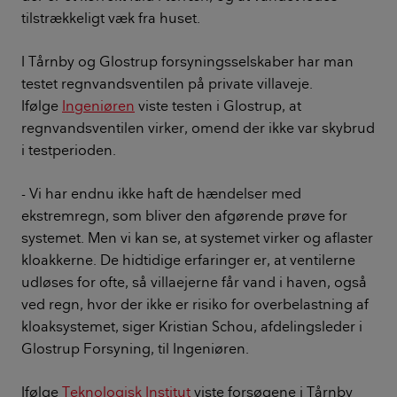
tilstrækkeligt væk fra huset.
I Tårnby og Glostrup forsyningsselskaber har man
testet regnvandsventilen på private villaveje.
Ifølge
Ingeniøren
viste testen i Glostrup, at
regnvandsventilen virker, omend der ikke var skybrud
i testperioden.
- Vi har endnu ikke haft de hændelser med
ekstremregn, som bliver den afgørende prøve for
systemet. Men vi kan se, at systemet virker og aflaster
kloakkerne. De hidtidige erfaringer er, at ventilerne
udløses for ofte, så villaejerne får vand i haven, også
ved regn, hvor der ikke er risiko for overbelastning af
kloaksystemet, siger Kristian Schou, afdelingsleder i
Glostrup Forsyning, til Ingeniøren.
Ifølge
Teknologisk Institut
viste forsøgene i Tårnby