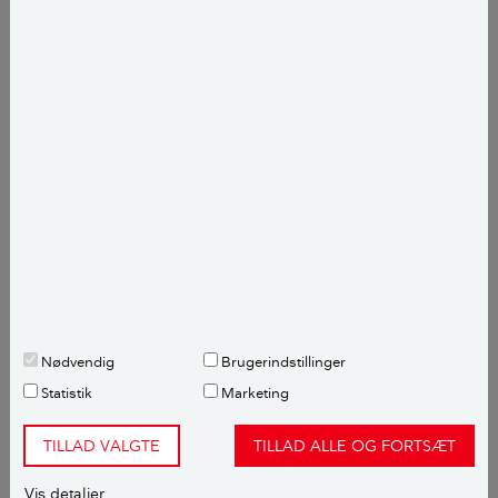
Der skal være tilstrækkeligt fald i terræn.
Regnvandet skal nedsives mindst to meter
fra boligen samt fra udhuse og skel. Er
der kælder, skal der gerne være fem meter
til nedsivning.
Vandet skal holdes på egen grund.
Der skal være 25 meter til vandområder
og vandindvindingsanlæg.
Din grunds jord må ikke være forurenet.
Der skal ikke søges om
Nødvendig
Brugerindstillinger
nedsivningstilladelse.
Statistik
Marketing
Kilde:
Teknologisk Institut
SE MERE
add
TILLAD VALGTE
TILLAD ALLE OG FORTSÆT
Vis detaljer