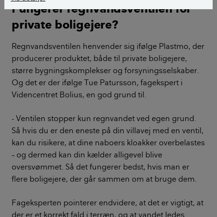
Fungerer regnvandsventilen for
private boligejere?
Regnvandsventilen henvender sig ifølge Plastmo, der
producerer produktet, både til private boligejere,
større bygningskomplekser og forsyningsselskaber.
Og det er der ifølge Tue Patursson, fagekspert i
Videncentret Bolius, en god grund til.
- Ventilen stopper kun regnvandet ved egen grund.
Så hvis du er den eneste på din villavej med en ventil,
kan du risikere, at dine naboers kloakker overbelastes
– og dermed kan din kælder alligevel blive
oversvømmet. Så det fungerer bedst, hvis man er
flere boligejere, der går sammen om at bruge dem.
Fageksperten pointerer endvidere, at det er vigtigt, at
der er et korrekt fald i terræn, og at vandet ledes