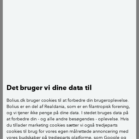
Ved større regnmængder lukker regnvandsventilen til, så vandet
ikke overbelaster kloaksystemet. Foto: Plastmo.
I fremtiden vil Danmark blive ramt af flere og mere
intense regnskyl grundet klimaændringer. Det vil
belaste kloaknettet, og i boligejernes værste tilfælde
kan det medføre oversvømmelse i kælderen.
Heldigvis for boligejerne findes der flere løsninger,
der enten afleder regnvandet væk fra kloakkerne eller
sørger for, at vandet bliver i kloakkerne. En af de
nyere løsninger på markedet er regnvandsventilen,
Det bruger vi dine data til
der i november 2018 vandt Klimaprisen ved Building
Awards.
Bolius.dk bruger cookies til at forbedre din brugeroplevelse.
Bolius er en del af Realdania, som er en filantropisk forening,
og vi tjener ikke penge på dine data. I stedet bruges data på
LÆS OGSÅ:
Sådan forebygger du vandskade i
at forbedre din - og alle andre besøgendes - oplevelse. Hvis
kælderen
du tillader marketing cookies sætter vi også tredjeparts
cookies til brug for vores egen målrettede annoncering med
vores budskaber på tredjeparts platforme, som Google og