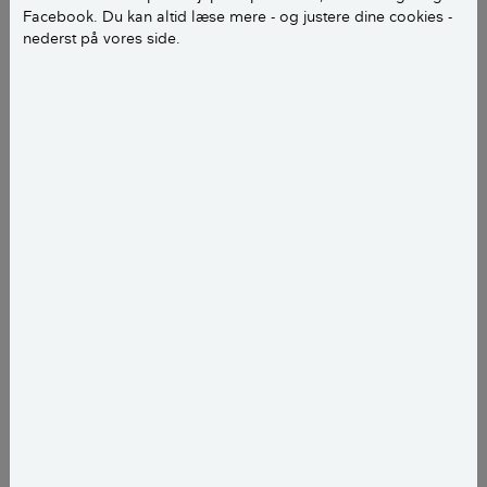
Facebook. Du kan altid læse mere - og justere dine cookies -
Regn dit tagareal ud
nederst på vores side.
Du kan selv udregne dit tagareal, hvis du har
en enkel tagform som fx et saddeltag eller et
hel- eller halvvalmet tag.
Det kræver blot 2 mål:
Rygningens længde
Tagfladens højde (fra tagfod til rygning)
Udregn tagarealet ved at gange de 2 tal - og
gang derefter resultatet med 2. Det giver dig
det samlede tagareal i m2.
Har dit tag en mere kompliceret form, fx fordi
det gennembrydes af kviste eller altan, er det