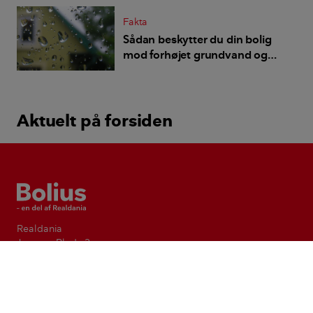
Fakta
Sådan beskytter du din bolig
mod forhøjet grundvand og
oversvømmede kloakker
Aktuelt på forsiden
Bolius
Realdania
Jarmers Plads 2,
1551 København V
CVR-nr. 55542228
Vi gør dig klogere på din bolig