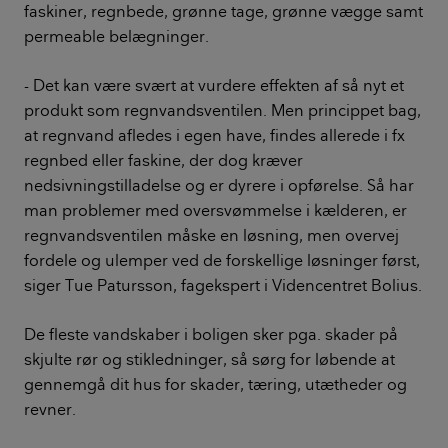
faskiner, regnbede, grønne tage, grønne vægge samt
permeable belægninger.
- Det kan være svært at vurdere effekten af så nyt et
produkt som regnvandsventilen. Men princippet bag,
at regnvand afledes i egen have, findes allerede i fx
regnbed eller faskine, der dog kræver
nedsivningstilladelse og er dyrere i opførelse. Så har
man problemer med oversvømmelse i kælderen, er
regnvandsventilen måske en løsning, men overvej
fordele og ulemper ved de forskellige løsninger først,
siger Tue Patursson, fagekspert i Videncentret Bolius.
De fleste vandskaber i boligen sker pga. skader på
skjulte rør og stikledninger, så sørg for løbende at
gennemgå dit hus for skader, tæring, utætheder og
revner.