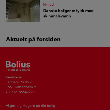
Nyhed
Danske boliger er fyldt med
skimmelsvamp
Aktuelt på forsiden
Bolius
Realdania
Jarmers Plads 2,
1551 København V
CVR-nr. 55542228
Vi gør dig klogere på din bolig