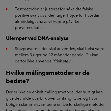
Testmetoden er justeret for såkaldte falske
positive svar, dvs. den tager højde for hvordan
almindeligt snavs vil kunne påvirke
prøveresultatet.
Ulemper ved DNA-analyse
Støvprøverne, der skal anvendes, skal helst være
mellem 3 uger og 12 måneder gamle. Du kan
derfor ikke anvende "frisk støv".
Hvilke målingsmetoder er de
bedste?
Der er ikke én enkelt målingsmetode, der hurtigt kan
give det fulde overblik over omfang, type, og hvor i
boligen skimmelsvampene er. De forskellige metoder
bør altid ses i sammenhæng med en byggeteknisk