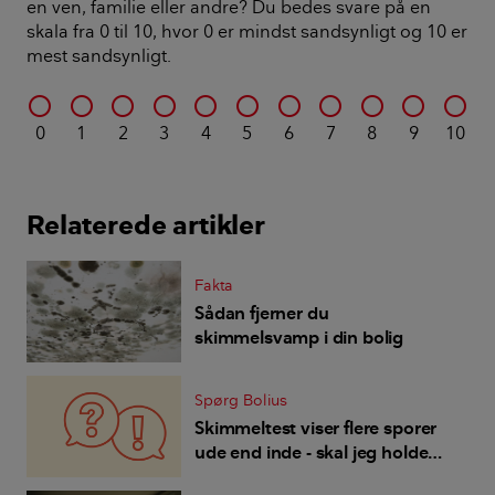
en ven, familie eller andre? Du bedes svare på en
skala fra 0 til 10, hvor 0 er mindst sandsynligt og 10 er
mest sandsynligt.
0
1
2
3
4
5
6
7
8
9
10
Relaterede artikler
Fakta
Sådan fjerner du
skimmelsvamp i din bolig
Spørg Bolius
Skimmeltest viser flere sporer
ude end inde - skal jeg holde
vinduer lukkede?