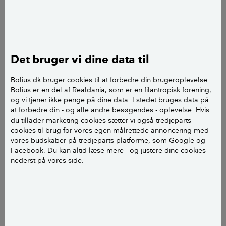
LÆS OGSÅ:
Sådan fjerner du skimmelsvamp i
din bolig
Det bruger vi dine data til
Bolius.dk bruger cookies til at forbedre din brugeroplevelse.
Bolius er en del af Realdania, som er en filantropisk forening,
og vi tjener ikke penge på dine data. I stedet bruges data på
at forbedre din - og alle andre besøgendes - oplevelse. Hvis
du tillader marketing cookies sætter vi også tredjeparts
cookies til brug for vores egen målrettede annoncering med
vores budskaber på tredjeparts platforme, som Google og
Facebook. Du kan altid læse mere - og justere dine cookies -
nederst på vores side.
Meget ofte vil skimmelsvamp vise sine tydelige tegn, men nogle
gange kan skimmelsvamp også gemme sig i konstruktionerne.
Foto: Bjørn Bo Klahn