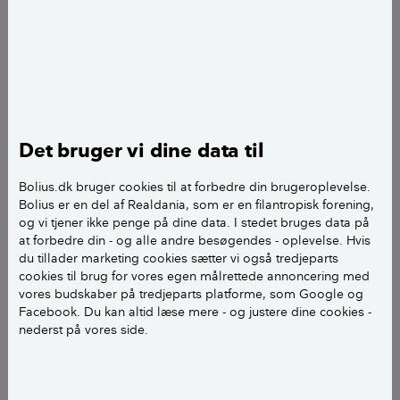
De forskellige ejendomsmæglerkæder har mange
gode råd, og flere ejendomsmæglerkæder har
markedsført sig med en lang række forslag til
aktiviteter, som kan forbedre dit boligsalg både før og
under salgsprocessen.
Det bruger vi dine data til
Større renoveringsarbejder i form af nyt bad eller nyt
køkken vil stort set aldrig kunne betale sig, da mange
Bolius.dk bruger cookies til at forbedre din brugeroplevelse.
Bolius er en del af Realdania, som er en filantropisk forening,
købere ønsker deres egen version af de to dyreste
og vi tjener ikke penge på dine data. I stedet bruges data på
rum i boligen.
at forbedre din - og alle andre besøgendes - oplevelse. Hvis
du tillader marketing cookies sætter vi også tredjeparts
cookies til brug for vores egen målrettede annoncering med
LÆS OGSÅ:
Gør dit hus lettere at sælge
vores budskaber på tredjeparts platforme, som Google og
Facebook. Du kan altid læse mere - og justere dine cookies -
nederst på vores side.
Hvilke dokumenter skal være på
plads før et salg af din bolig?