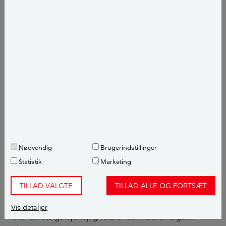
Når boligen er solgt, og lånene er indfriet, bør
forskudsopgørelsen tilrettes med de faktuelle
renteudgifter, så du ikke risikerer et
skattesmæk.
Hvorfor skal du anskaffe dig et
ejerlejlighedsskema, når du
sælger ejerlejlighed?
Nødvendig
Brugerindstillinger
Som nævnt er det væsentligt dyrere at blive frigjort
Statistik
Marketing
for mangler i forbindelse med salg af ejerlejlighed og
ikke muligt i forbindelse med salg af andelsbolig. Der
TILLAD VALGTE
TILLAD ALLE OG FORTSÆT
er imidlertid gode muligheder for at gardere sig.
Vis detaljer
Skal du sælge ejerlejlighed, er det nødvendigt at