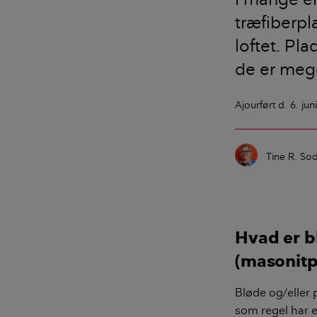
træfiberpl
loftet. Pl
de er mege
Ajourført
d. 6. jun
Tine R. So
Hvad er b
(masonitp
Bløde og/eller 
som regel har e