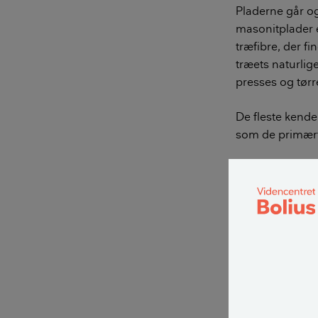
Pladerne går o
masonitplader el
træfibre, der f
træets naturlig
presses og tørr
De fleste kende
som de primært 
I 1950'erne og
isolerende bek
sig imidlertid a
opsætte bløde 
LÆS OGSÅ:
på