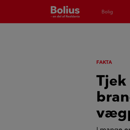
Bolig
FAKTA
Tjek 
bran
væg
I mange e