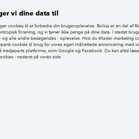
r med undtagelse af plader på lette ikke bærende indvendig
er vi dine data til
ger cookies til at forbedre din brugeroplevelse. Bolius er en del af R
Overblik over typer af loftsbeklædning
antropisk forening, og vi tjener ikke penge på dine data. I stedet brug
- og alle andre besøgendes - oplevelse. Hvis du tillader marketing c
t svært helt præcist at finde ud af, hvornår pladerne er sat 
jeparts cookies til brug for vores egen målrettede annoncering med v
 tredjeparts platforme, som Google og Facebook. Du kan altid læs
p som gør det selv-arbejde og ofte som led i et mindre projek
cookies - nederst på vores side.
ladelse. Dermed er der ingen dokumentation for, hvornår de
ndt bløde træfiberplader til indvendig isolering, vil det typisk
ten. De får ikke nødvendigvis en ”karakter”, kun hvis de er re
det er ikke et krav, at de nævnes, især ikke hvis man har e
sat efter 1972.
sikringen vil dække udskiftning eller fjernelse af pladerne, er
 opsat før 1972, er der ikke tale om et ulovligt forhold og
kringen vil under alle omstændigheder ikke dække. Er pladern
unne påvise dette. Men stadig i denne situation er det uklart