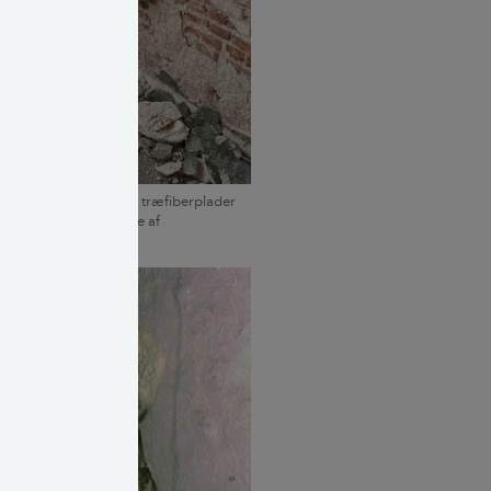
vligt at opsætte bløde træfiberplader
 den indvendige side af
: Sarah Sonne Glatz