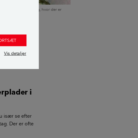
 opsat på en ydervæg, hvor der er
st. Arkivfoto.
FORTSÆT
ing af
Vis detaljer
 kolde
ldet i pladen
rplader i
u især se efter
ag. Der er ofte