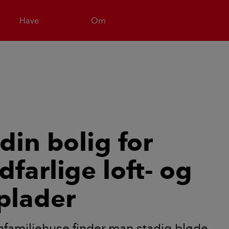
Have
Om
din bolig for
dfarlige loft- og
plader
nfamiliehuse finder man stadig bløde