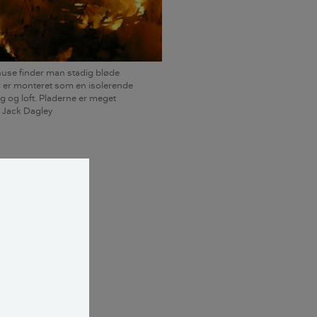
huse finder man stadig bløde
r er monteret som en isolerende
 og loft. Pladerne er meget
: Jack Dagley
er som
Pladerne viste
 det ulovligt at
e opmærksom