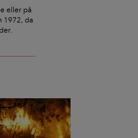
e eller på
n 1972, da
der.
d