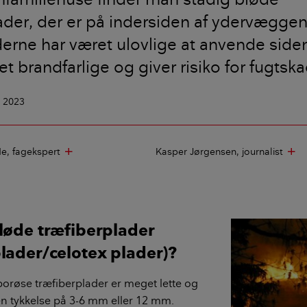
ader, der er på indersiden af ydervæggen
aderne har været ulovlige at anvende side
t brandfarlige og giver risiko for fugtska
i 2023
de
fagekspert
Kasper Jørgensen
journalist
add
ad
løde træfiberplader
lader/celotex plader)?
porøse træfiberplader er meget lette og
n tykkelse på 3-6 mm eller 12 mm.