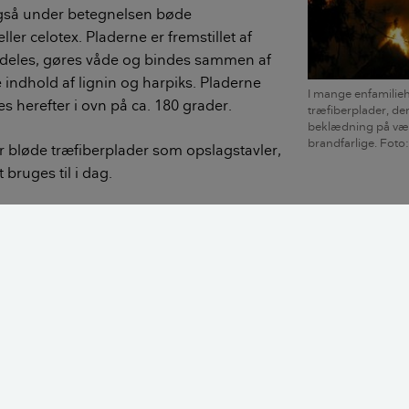
gså under betegnelsen bøde
ler celotex. Pladerne er fremstillet af
indeles, gøres våde og bindes sammen af
e indhold af lignin og harpiks. Pladerne
I mange enfamilie
es herefter i ovn på ca. 180 grader.
træfiberplader, de
beklædning på væg
brandfarlige. Foto
r bløde træfiberplader som opslagstavler,
bruges til i dag.
 1960'erne brugte man i vid udstrækning bløde træfiberplad
lædning af vægge og lofter i enfamiliehuse og sommerhuse. 
t indebære risiko for både brand og fugtskader, så i 1972 blev
træfiberplader som beklædning på vægge og lofter.
Brandsikre konstruktioner og materialer: Det skal du vær