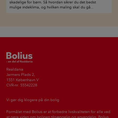
skadelige for børn. Så hvordan sikrer du det bedst
mulige indeklima, og hvilken maling skal du gå…
Bolius
Realdania
Jarmers Plads 2,
1551 København V
CVR-nr. 55542228
Vi gør dig klogere på din bolig
Formålet med Bolius er at forbedre livskvaliteten for alle ved
at gøre viden om boligen tilgængelig og anvendelig. Bolius