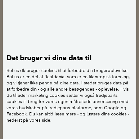
Indsigt
Sådan påvirker farver på væggen dit
humør
Det bruger vi dine data til
Bolius.dk bruger cookies til at forbedre din brugeroplevelse.
Indsigt
Bolius er en del af Realdania, som er en filantropisk forening,
og vi tjener ikke penge på dine data. I stedet bruges data på
Derfor vælger vi hvide vægge
at forbedre din - og alle andre besøgendes - oplevelse. Hvis
du tillader marketing cookies sætter vi også tredjeparts
Tips & Råd
cookies til brug for vores egen målrettede annoncering med
vores budskaber på tredjeparts platforme, som Google og
6 alternative beklædninger til
Facebook. Du kan altid læse mere - og justere dine cookies -
dine vægge
nederst på vores side.
Fakta