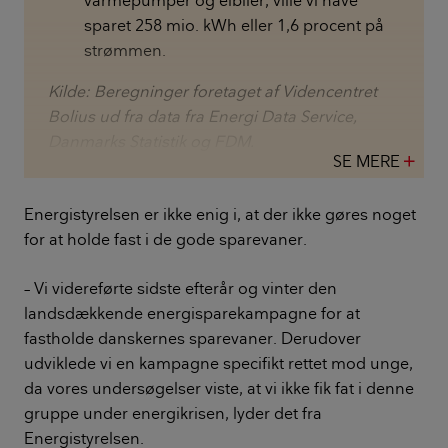
varmepumper og elbiler, ville vi have
sparet 258 mio. kWh eller 1,6 procent på
strømmen.
Kilde: Beregninger foretaget af Videncentret
Bolius ud fra data fra Energi Data Service,
Danmarks Statistik og FDM.
SE MERE
add
Energistyrelsen er ikke enig i, at der ikke gøres noget
for at holde fast i de gode sparevaner.
– Vi videreførte sidste efterår og vinter den
landsdækkende energisparekampagne for at
fastholde danskernes sparevaner. Derudover
udviklede vi en kampagne specifikt rettet mod unge,
da vores undersøgelser viste, at vi ikke fik fat i denne
gruppe under energikrisen, lyder det fra
Energistyrelsen.