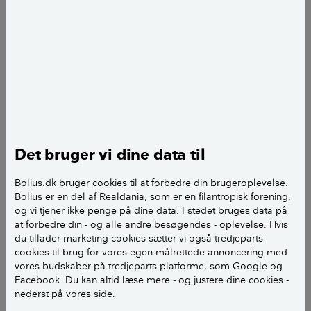
Nord Stream-ledningerne.
– Det fik navnlig gaspriserne til at eksplodere helt
vildt. Og fordi vi har en meget tæt kobling mellem
gaspriserne og elmarkedet, så blev priserne på el og
gas tidoblet på energibørserne i forhold til året før,
forklarer Kristian Rune Poulsen og uddyber, at også
efterspørgsel og dermed priserne på kul og olie steg,
for når gassen mangler og er dyr, forsøger
Det bruger vi dine data til
kraftværkerne at skifte til billigere brændsler som kul
og olie.
Bolius.dk bruger cookies til at forbedre din brugeroplevelse.
Bolius er en del af Realdania, som er en filantropisk forening,
og vi tjener ikke penge på dine data. I stedet bruges data på
I august 2022 var elprisen historisk høj og rundede
at forbedre din - og alle andre besøgendes - oplevelse. Hvis
mere end 8 kroner pr. kWh, da den var allerhøjest.
du tillader marketing cookies sætter vi også tredjeparts
cookies til brug for vores egen målrettede annoncering med
vores budskaber på tredjeparts platforme, som Google og
LÆS OGSÅ:
Energikrisen – hvad kan vi bruge
Facebook. Du kan altid læse mere - og justere dine cookies -
den til?
nederst på vores side.