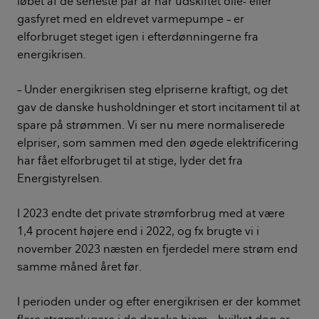
løbet af de seneste par år har udskiftet olie- eller
gasfyret med en eldrevet varmepumpe – er
elforbruget steget igen i efterdønningerne fra
energikrisen.
– Under energikrisen steg elpriserne kraftigt, og det
gav de danske husholdninger et stort incitament til at
spare på strømmen. Vi ser nu mere normaliserede
elpriser, som sammen med den øgede elektrificering
har fået elforbruget til at stige, lyder det fra
Energistyrelsen.
I 2023 endte det private strømforbrug med at være
1,4 procent højere end i 2022, og fx brugte vi i
november 2023 næsten en fjerdedel mere strøm end
samme måned året før.
I perioden under og efter energikrisen er der kommet
flere strømslugere i de danske hjem – hvilket dog er