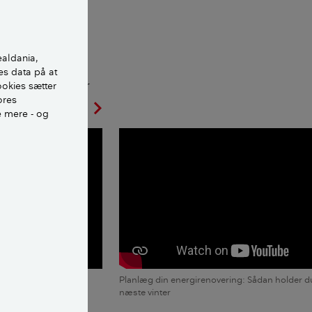
ealdania,
es data på at
nergien inden for
ookies sætter
ores
e mere - og
chevron_left
chevron_right
til at spare på
Planlæg din energirenovering: Sådan holder 
næste vinter