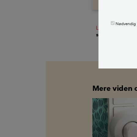
Nødvendig
LÆS OGSÅ:
9 st
strømmen
Mere viden 