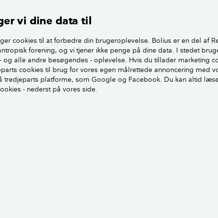
er vi dine data til
ger cookies til at forbedre din brugeroplevelse. Bolius er en del af R
antropisk forening, og vi tjener ikke penge på dine data. I stedet brug
har vores fageksperter svaret på spørgsmål om at spare på e
- og alle andre besøgendes - oplevelse. Hvis du tillader marketing c
jeparts cookies til brug for vores egen målrettede annoncering med v
 Se dem her.
 tredjeparts platforme, som Google og Facebook. Du kan altid læs
cookies - nederst på vores side.
erådene frem, og bliv klar til
Hvordan holder vi fast? Få gode råd 
strømmen