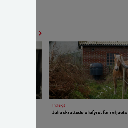
chevron_left
chevron_right
Indsigt
 da priserne
Julie skrottede oliefyret for miljøets