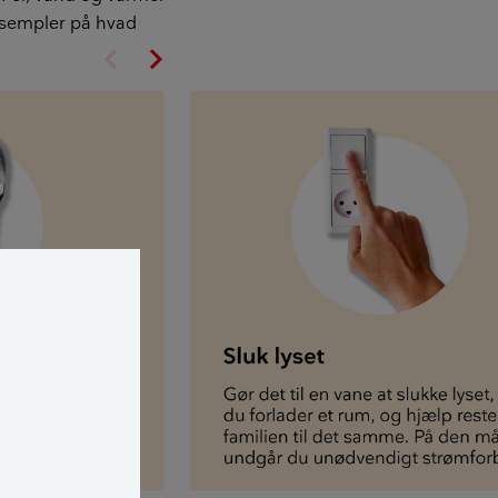
eksempler på hvad
chevron_left
chevron_right