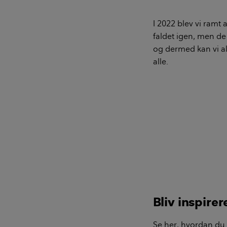
I 2022 blev vi ramt 
faldet igen, men de 
og dermed kan vi all
alle.
Bliv inspirer
Se her, hvordan du