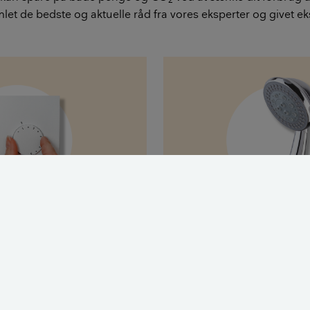
let de bedste og aktuelle råd fra vores eksperter og givet 