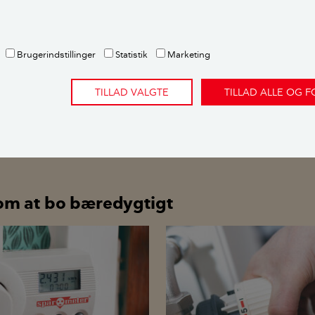
Brugerindstillinger
Statistik
Marketing
eder du IKKE skal spare på
LÆS OGSÅ:
5 faldgruber:
spare på varmen
TILLAD VALGTE
TILLAD ALLE OG 
om at bo bæredygtigt