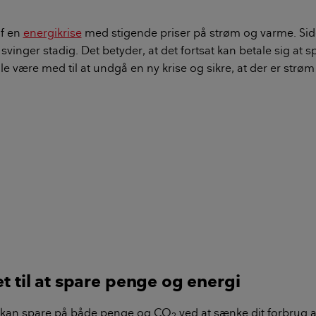
af en
energikrise
med stigende priser på strøm og varme. Sid
svinger stadig. Det betyder, at det fortsat kan betale sig at 
e være med til at undgå en ny krise og sikre, at der er strøm
et til at spare penge og energi
 kan spare på både penge og CO
ved at sænke dit forbrug a
2