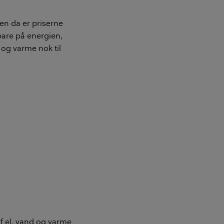
en da er priserne
spare på energien,
 og varme nok til
f el, vand og varme.