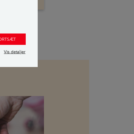
 Her skal du ikke
FORTSÆT
Vis detaljer