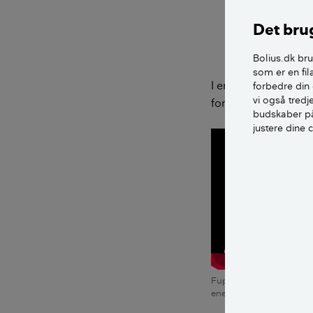
Det brug
Bolius.dk bru
som er en fil
I en række videoer 
forbedre din 
vi også tred
forskellige temaer.
budskaber på
justere dine 
Fup eller fakta: Find spar
energikrise vol. 2