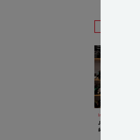
FÅ MANGE FL
Indsigt
Jacob har næsten h
ikke sætte komfor