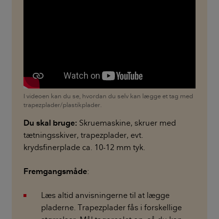
I videoen kan du se, hvordan du selv kan lægge et tag med
trapezplader/plastikplader.
Du skal bruge:
Skruemaskine, skruer med
tætningsskiver, trapezplader, evt.
krydsfinerplade ca. 10-12 mm tyk.
Fremgangsmåde
:
Læs altid anvisningerne til at lægge
pladerne. Trapezplader fås i forskellige