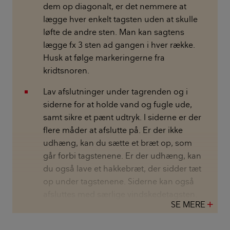
dem op diagonalt, er det nemmere at
lægge hver enkelt tagsten uden at skulle
løfte de andre sten. Man kan sagtens
lægge fx 3 sten ad gangen i hver række.
Husk at følge markeringerne fra
kridtsnoren.
Lav afslutninger under tagrenden og i
siderne for at holde vand og fugle ude,
samt sikre et pænt udtryk. I siderne er der
flere måder at afslutte på. Er der ikke
udhæng, kan du sætte et bræt op, som
går forbi tagstenene. Er der udhæng, kan
du også lave et hakkebræt, der sidder tæt
op under tagstenene. Siderne kan også
afsluttes med særlige vindskedetagsten.
SE MERE
add