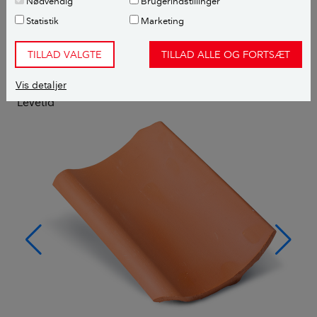
Nødvendig
Brugerindstillinger
Statistik
Marketing
TILLAD VALGTE
TILLAD ALLE OG FORTSÆT
CO
e
kg pr. m²
2
Vis detaljer
Prisniveau
Levetid