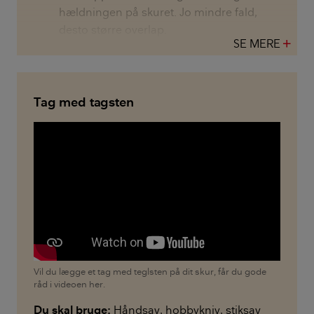
hældningen på skuret. Jo mindre fald,
desto større overlap.
SE MERE
add
Tag med tagsten
Vil du lægge et tag med teglsten på dit skur, får du gode
råd i videoen her.
Du skal bruge:
Håndsav, hobbykniv, stiksav