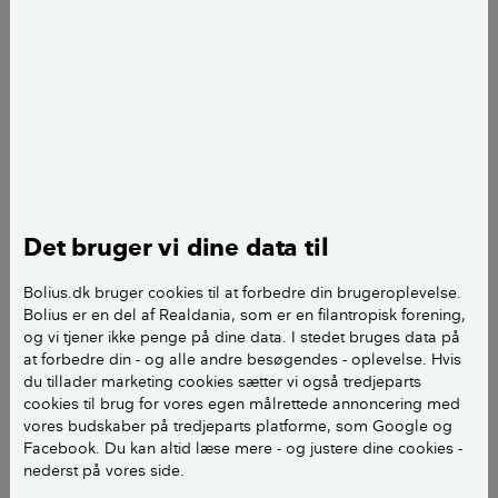
Fagekspert i Videncentret Bolius Henrik Bisp forklarer, hvad du
skal overveje, når du går i gang med at bygge skur.
Planlægning af nyt skur
Under planlægningen af et nyt skur er der en række
forhold, du skal være opmærksom på:
Det bruger vi dine data til
Regler
: Det er vigtigt at få afklaret, om du
Bolius.dk bruger cookies til at forbedre din brugeroplevelse.
Bolius er en del af Realdania, som er en filantropisk forening,
overhovedet må bygge et skur på din grund.
og vi tjener ikke penge på dine data. I stedet bruges data på
Tjek derfor lokalplan og servitutter. Herudover
at forbedre din - og alle andre besøgendes - oplevelse. Hvis
skal du være opmærksom på
du tillader marketing cookies sætter vi også tredjeparts
bebyggelsesprocenten, hvis det samlede areal
cookies til brug for vores egen målrettede annoncering med
vores budskaber på tredjeparts platforme, som Google og
af små bygninger – udhus, garage, carport,
Facebook. Du kan altid læse mere - og justere dine cookies -
overdækninger m.m. – overstiger 50 m2. Vær
nederst på vores side.
desuden opmærksom på reglerne for afstand til