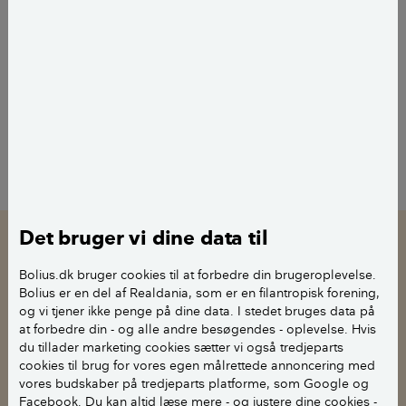
Visningen kræver, at du giver
tilladelse til følgende cookies:
statistik
.
TILRET COOKIE-
INDSTILLINGER
Det bruger vi dine data til
Love og regler for skure
Bolius.dk bruger cookies til at forbedre din brugeroplevelse.
Bolius er en del af Realdania, som er en filantropisk forening,
Uanset om du allerede har et skur, skal ændre på det
og vi tjener ikke penge på dine data. I stedet bruges data på
eller skal have et nyt skur, så skal du overholde
at forbedre din - og alle andre besøgendes - oplevelse. Hvis
reglerne.
du tillader marketing cookies sætter vi også tredjeparts
cookies til brug for vores egen målrettede annoncering med
vores budskaber på tredjeparts platforme, som Google og
Fakta
Facebook. Du kan altid læse mere - og justere dine cookies -