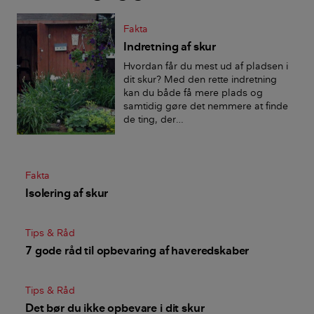
og afrundet til nærmeste 50'er. Den endelige pris
kan blive billigere, hvis du indkøber større eller
Fakta
samlede partier af materialer og/eller hvis du laver
Indretning af skur
en aftale om rabat med forhandleren.
Hvordan får du mest ud af pladsen i
dit skur? Med den rette indretning
kan du både få mere plads og
Udgifter til værktøj er ikke medregnet. Arbejdsløn
samtidig gøre det nemmere at finde
er kun medregnet for el.
de ting, der…
Fakta
Isolering af skur
Tips & Råd
7 gode råd til opbevaring af haveredskaber
Tips & Råd
Det bør du ikke opbevare i dit skur