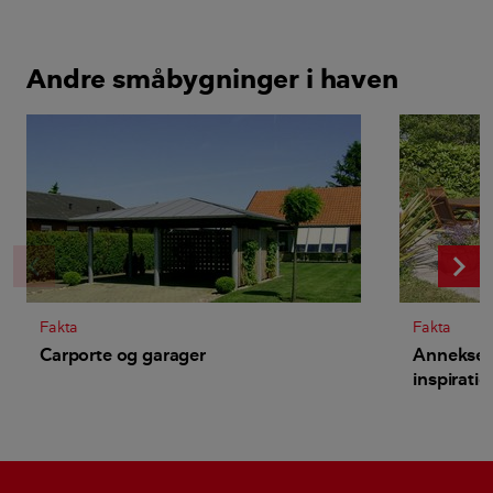
Andre småbygninger i haven
chevron_left
c
Fakta
Fakta
Carporte og garager
Annekser 
inspiratio