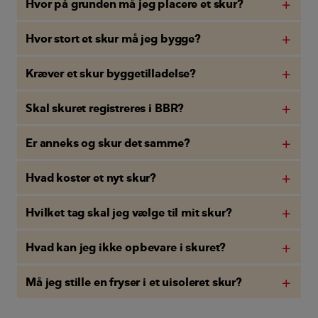
Hvor på grunden må jeg placere et skur?
add
Hvor stort et skur må jeg bygge?
add
Kræver et skur byggetilladelse?
add
Skal skuret registreres i BBR?
add
Er anneks og skur det samme?
add
Hvad koster et nyt skur?
add
Hvilket tag skal jeg vælge til mit skur?
add
Hvad kan jeg ikke opbevare i skuret?
add
Må jeg stille en fryser i et uisoleret skur?
add