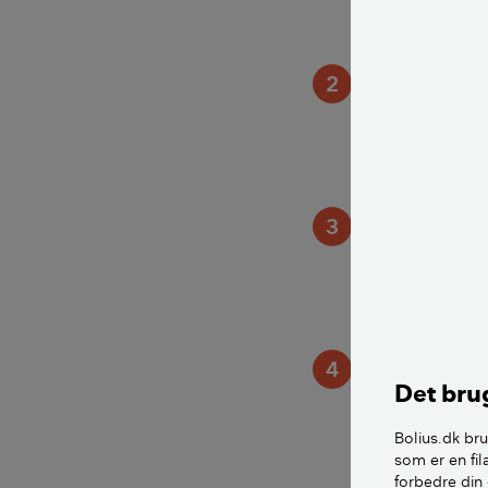
trække ny energ
løbet af efterå
2
Sådan træk
Tag godt fat læ
hjerteskuddet m
roligt.
3
Nyplantede 
Er dine rabarbe
trække de lækre
et sundt og sol
4
Spis ikke r
Det brug
Du bør ikke spi
Bolius.dk bru
det give opkastn
som er en fil
nyrefunktion. I
forbedre din 