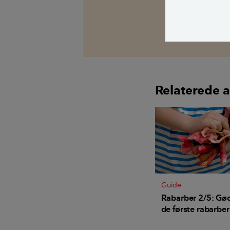
Alle bidragsy
Berit Rørbøl
,
ha
Kim Gregersen
Relaterede a
Guide
Rabarber 2/5: Gø
de første rabarber