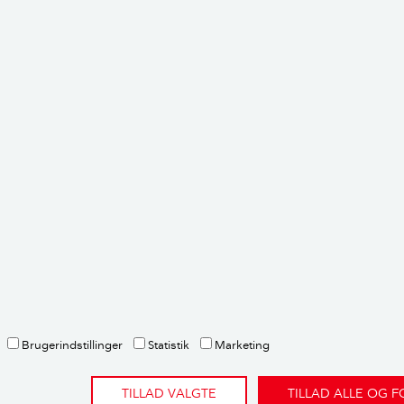
tion til køkkenhaven i vores dyrk selv-
Brugerindstillinger
Statistik
Marketing
envisninger og metode
TILLAD VALGTE
TILLAD ALLE OG 