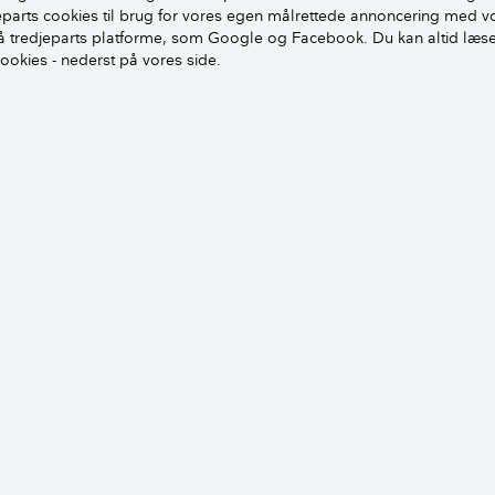
jeparts cookies til brug for vores egen målrettede annoncering med v
 tredjeparts platforme, som Google og Facebook. Du kan altid læs
cookies - nederst på vores side.
ber lidt gødning omkring den sidste høst. Læg 2-3 cm komp
 gød med kunst- eller naturgødning. Følg doseringsvejledni
n sidste høst af rabarber
Guide
Guide
 Driv dine
Rabarber 2/5: Gød og
Rabarber 3
 tidlig høst
høst de første rabarber
vand dine 
e
skær bloms