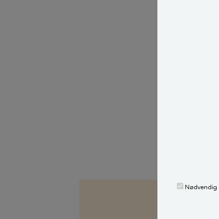
Få inspira
Jordbær
Kartofler
Agurker
Ærter
Tomater
Rabarber
Nødvendig
Kilder, h