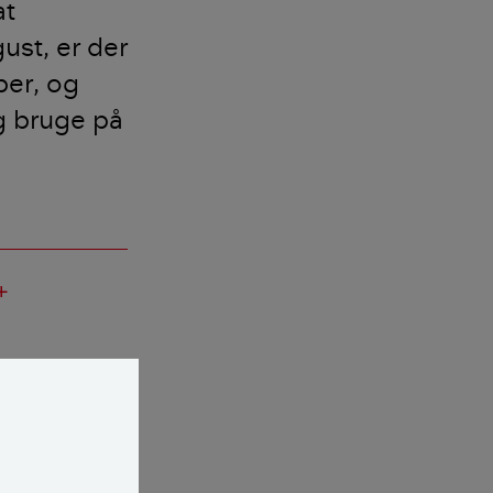
at
gust, er der
ber, og
g bruge på
add
 så de kan