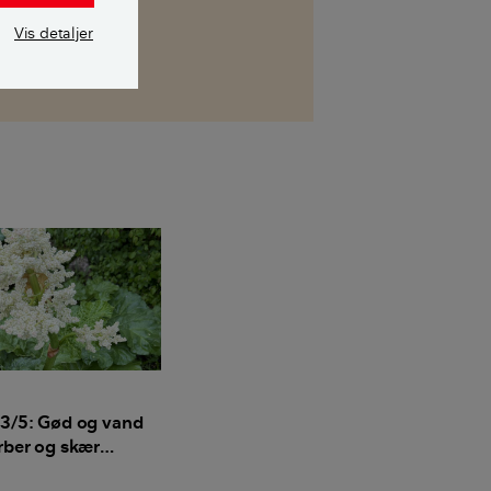
Vis detaljer
 3/5: Gød og vand
rber og skær
e af