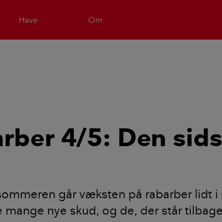
Have
Om
rber 4/5: Den sids
ommeren går væksten på rabarber lidt i 
e mange nye skud, og de, der står tilbage,