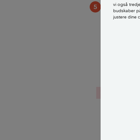
vi også tred
5
Gødning
budskaber på
justere dine 
Giv dine rabar
planterne eller
produktet.
Læs mere om de
chevron_left
Guide
Rabarber 1/5:
rabarber til en
eller plant ny