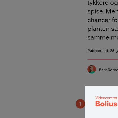
tykkere o
spise. Men 
chancer fo
planten sæ
samme måd
Publiceret
d. 26. 
Berit Rørbø
Sådan gø
1
Gamle og n
De gamle skud fr