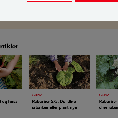
dere:
veekspert
,
journalist
rtikler
Guide
Guide
d og høst
Rabarber 5/5: Del dine
Rabarber
rabarber eller plant nye
dine raba
blomstern