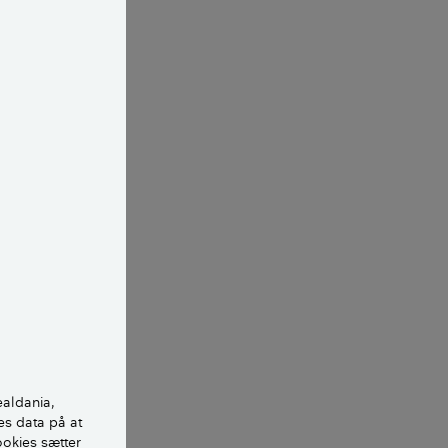
at visne ned i
 at trække selve
gen stille og
an begynde at
gi på at skabe
ynde.
0-20 gram, kan
ealdania,
 forstyrret
es data på at
ookies sætter