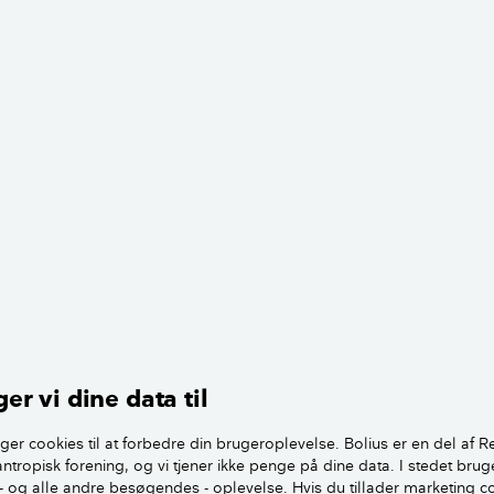
i til rødderne så længe som muligt. De skal bare have lov til 
ret. Træk derimod de nye skud.
ker du rabarber
ngst nede på stænglen og træk forsigtigt lige op. Pas på ikke
ed op. Det undgår du bedst ved at trække en stilk op ad gan
planter
r nyplantede i foråret, må du desværre vente et år, før du k
 stilke. Nye planter skal nemlig have ro og bruge deres ener
idt rodnet. Når planterne er et år eller mere, kan høsten beg
abarberblade
er vi dine data til
se rabarberblade, da det kan være farligt. Indtager du blot 1
ger cookies til at forbedre din brugeroplevelse. Bolius er en del af R
inger, og ved en større forgiftning er der risiko for diarré og
antropisk forening, og vi tjener ikke penge på dine data. I stedet brug
 værste fald kan det give bevidstløshed, kramper og død.
- og alle andre besøgendes - oplevelse. Hvis du tillader marketing c