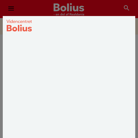
menu
sea
SE TEMA
BOLIGKØB FOR BEGYNDERE
TIPS & RÅD
Håndbog for boligkøbere
Når du skal købe en bolig, vil du støde på
mange nye komplicerede begreber. Få
hjælp til at forstå de vigtigste her.
Publiceret
d. 15. august 2024