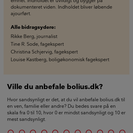
emnet. Indholdet er uvildigt og bygger på
dokumenteret viden. Indholdet bliver løbende
ajourført.
Alle bidragsydere:
Rikke Berg
,
journalist
Tine R. Sode
,
fagekspert
Christina Schjervig
,
fagekspert
Louise Kastberg
,
boligøkonomisk fagekspert
Ville du anbefale bolius.dk?
Hvor sandsynligt er det, at du vil anbefale bolius.dk til
en ven, familie eller andre? Du bedes svare på en
skala fra 0 til 10, hvor 0 er mindst sandsynligt og 10 er
mest sandsynligt.