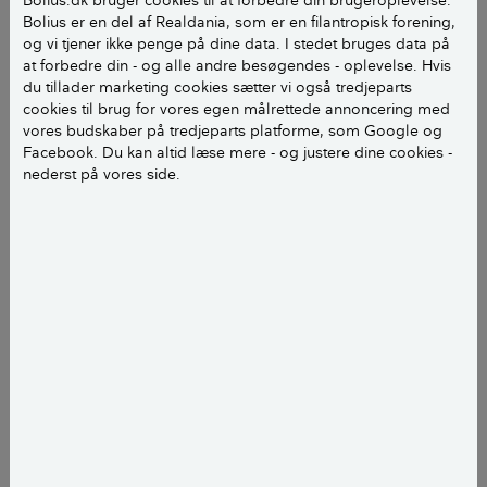
Bolius.dk bruger cookies til at forbedre din brugeroplevelse.
vigtigste her.
Bolius er en del af Realdania, som er en filantropisk forening,
og vi tjener ikke penge på dine data. I stedet bruges data på
at forbedre din - og alle andre besøgendes - oplevelse. Hvis
1. Vælg din situation
du tillader marketing cookies sætter vi også tredjeparts
cookies til brug for vores egen målrettede annoncering med
vores budskaber på tredjeparts platforme, som Google og
Facebook. Du kan altid læse mere - og justere dine cookies -
nederst på vores side.
Jeg kigger efter ny bolig
Jeg skal til bolig­frem­
visning
Jeg skal låne penge til en
Jeg skal skrive under på
bolig
købs­aftalen