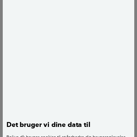
Rikke Berg
journalist
add
Tine R. Sode
fagekspert
add
Det bruger vi dine data til
Når du skal købe en bolig, vil du støde på mange nye 
komplicerede begreber. Få hjælp til at forstå de 