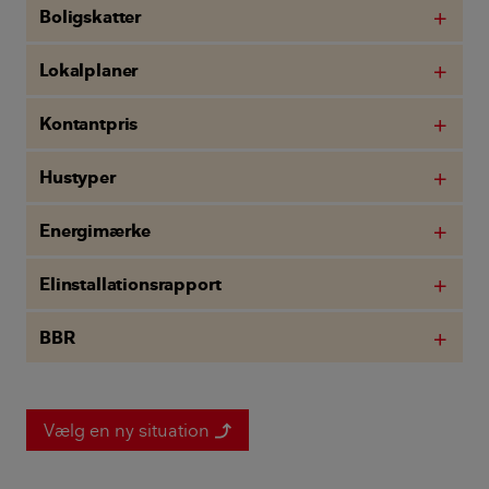
Boligskatter
add
Lokalplaner
add
Kontantpris
add
Hustyper
add
Energimærke
add
Elinstallationsrapport
add
BBR
add
Vælg en ny situation