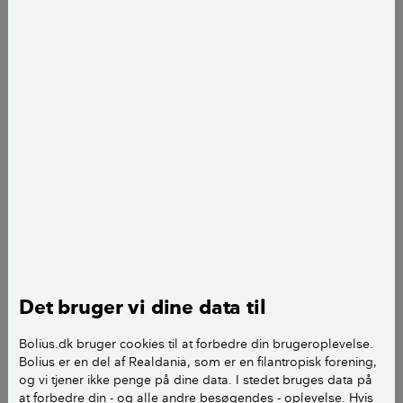
José Campos
fotograf
add
Det bruger vi dine data til
Maison Bulle består af seks polyesterskaller sat sammen.
Bolius.dk bruger cookies til at forbedre din brugeroplevelse.
Arkitekten Jean-Benjamin Maneval tegnede boblehuset som et
Bolius er en del af Realdania, som er en filantropisk forening,
fritidshus for en familie på fire. Maison Bulle blev aldrig den store
færdigproducerede sællert, men i 2014 købte en privat samler et
og vi tjener ikke penge på dine data. I stedet bruges data på
originalt eksemplar og fik det stillet op på sin private grund i
at forbedre din - og alle andre besøgendes - oplevelse. Hvis