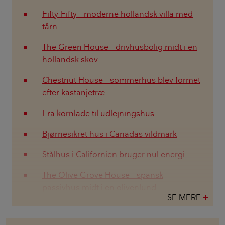
Fifty-Fifty – moderne hollandsk villa med
tårn
The Green House – drivhusbolig midt i en
hollandsk skov
Chestnut House – sommerhus blev formet
efter kastanjetræ
Fra kornlade til udlejningshus
Bjørnesikret hus i Canadas vildmark
Stålhus i Californien bruger nul energi
The Olive Grove House – spansk
passivhus midt i en olivenlund
SE MERE
add