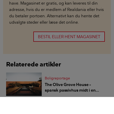
have. Magasinet er gratis, og kan leveres til din
adresse, hvis du er medlem af Realdania eller hvis
du betaler portoen. Alternativt kan du hente det
udvalgte steder eller læse det online.
BESTIL ELLER HENT MAGASINET
Relaterede artikler
Boligreportage
The Olive Grove House –
spansk passivhus midt i en
olivenlund
Boligreportage
Hotelkomfort i naturen