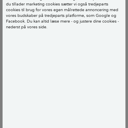
Nordfrankrig.
du tillader marketing cookies sætter vi også tredjeparts
cookies til brug for vores egen målrettede annoncering med
Barbapapa kunne ikke have formet et mere organisk
vores budskaber på tredjeparts platforme, som Google og
hus med sin krop end den bygning, som den franske
Facebook. Du kan altid læse mere - og justere dine cookies -
arkitekt Jean-Benjamin Maneval (1923-1986) tegnede
nederst på vores side.
tilbage i 1963.
Bygningen består af seks runde polyesterskaller, der
sat sammen bliver til en lille og udseendemæssigt
signifikant fritidsbolig beregnet til en familie på fire.
Maneval tegnede aldrig interiør til sit boblehus, så
designer Dorothée Meilichzon kom på lidt af en
opgave, da en køber af et originalt boblehus hyrede
hende og Studio Chzon til at stå for indretningen.